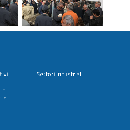
ivi
Settori Industriali
ura
che