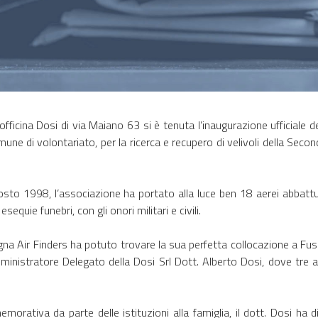
ficina Dosi di via Maiano 63 si è tenuta l’inaugurazione ufficiale d
e di volontariato, per la ricerca e recupero di velivoli della Secon
to 1998, l’associazione ha portato alla luce ben 18 aerei abbattuti, 
sequie funebri, con gli onori militari e civili.
gna Air Finders ha potuto trovare la sua perfetta collocazione a Fusi
inistratore Delegato della Dosi Srl Dott. Alberto Dosi, dove tre a
ativa da parte delle istituzioni alla famiglia, il dott. Dosi ha di