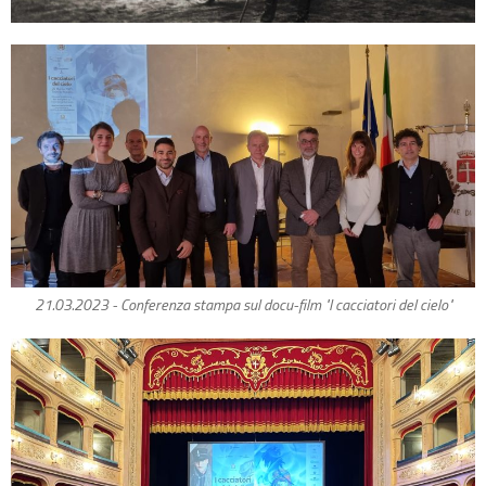
21.03.2023 - Conferenza stampa sul docu-film "I cacciatori del cielo"